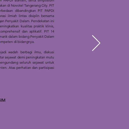
ah PAPDI Banten, serta simposium
akan di Novotel Tangerang City. PIT
erbedaan dibandingkan PIT PAPDI
i ilmiah lintas disiplin bersama
gan Penyakit Dalam. Pendekatan ini
ingkatkan kualitas praktik klinis,
omprehensif dan aplikatif. PIT 14
narik dalam bidang Penyakit Dalam
kompeten di bidangnya.
adi wadah berbagi ilmu, diskusi
antar sejawat demi peningkatan mutu
 mengundang seluruh sejawat untuk
ten. Atas perhatian dan partisipasi
SIM