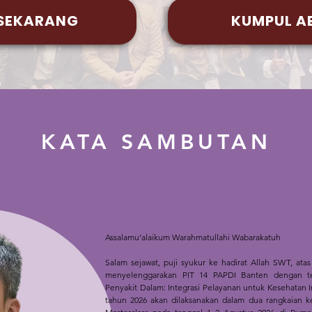
 SEKARANG
KUMPUL A
KATA SAMBUTAN
Assalamu’alaikum Warahmatullahi Wabarakatuh
Salam sejawat, puji syukur ke hadirat Allah SWT, ata
menyelenggarakan PIT 14 PAPDI Banten dengan tem
Penyakit Dalam: Integrasi Pelayanan untuk Kesehatan 
tahun 2026 akan dilaksanakan dalam dua rangkaian k