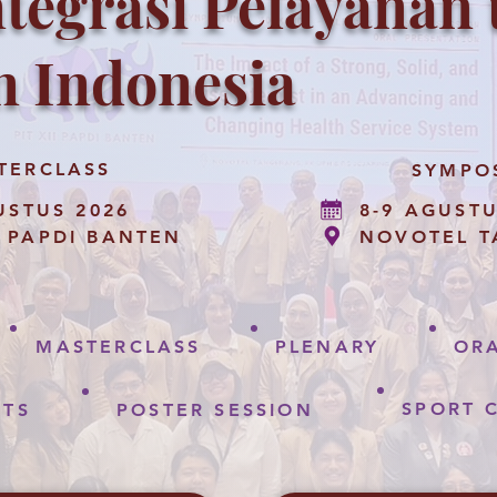
tegrasi Pelayanan
n Indonesia
TERCLASS
SYMPO
USTUS 2026
8-9 AGUSTU
 PAPDI BANTEN
NOVOTEL 
MASTERCLASS
PLENARY
OR
SPORT 
NTS
POSTER SESSION