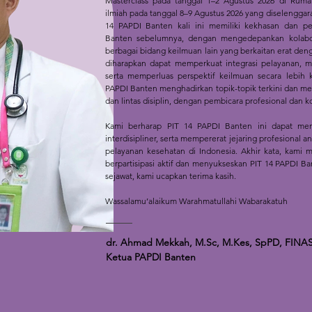
Masterclass pada tanggal 1–2 Agustus 2026 di Rum
ilmiah pada tanggal 8–9 Agustus 2026 yang diselenggar
14 PAPDI Banten kali ini memiliki kekhasan dan p
Banten sebelumnya, dengan mengedepankan kolaboras
berbagai bidang keilmuan lain yang berkaitan erat den
diharapkan dapat memperkuat integrasi pelayanan, men
serta memperluas perspektif keilmuan secara lebih k
PAPDI Banten menghadirkan topik-topik terkini dan me
dan lintas disiplin, dengan pembicara profesional dan 
Kami berharap PIT 14 PAPDI Banten ini dapat menj
interdisipliner, serta mempererat jejaring profesional 
pelayanan kesehatan di Indonesia. Akhir kata, kami
berpartisipasi aktif dan menyukseskan PIT 14 PAPDI Ban
sejawat, kami ucapkan terima kasih.
Wassalamu’alaikum Warahmatullahi Wabarakatuh
dr. Ahmad Mekkah, M.Sc, M.Kes, SpPD, FINA
Ketua PAPDI Banten