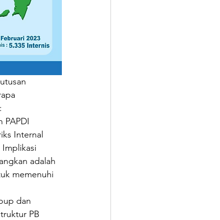
putusan 
rapa 
:
n PAPDI 
s Internal 
Implikasi 
angkan adalah 
ntuk memenuhi 
oup dan 
truktur PB 