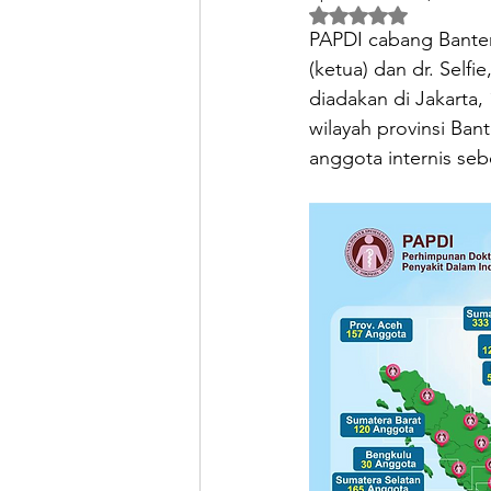
Rated NaN out of 5 
PAPDI cabang Banten
(ketua) dan dr. Self
diadakan di Jakarta,
wilayah provinsi Ban
anggota internis seb