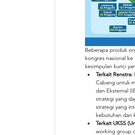
Beberapa produk orga
kongres nasional ke 1
kesimpulan kunci yan
Terkait Renstra: 
Cabang untuk me
dan Eksternal (
strategi yang d
strategi yang i
kebutuhan dan k
Terkait UKSS (Un
working group d