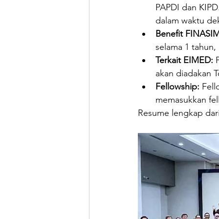
PAPDI dan KIPD.
dalam waktu dek
Benefit FINASIM
selama 1 tahun, 
Terkait EIMED: 
akan diadakan T
Fellowship: 
Fell
memasukkan fell
Resume lengkap dari