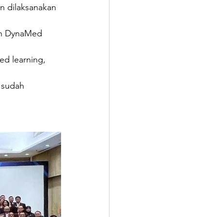
n dilaksanakan 
an DynaMed 
d learning, 
 sudah 