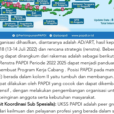
nisasi dihasilkan, diantaranya adalah AD/ART, hasil ke
8 (13-14 Juli 2022) dan rencana strategis (renstra). Bebe
g dapat dirangkum dari rakernas adalah sebagai berikut
Renstra PAPDI Periode 2022 2025 dapat menjadi pandua
mbuat Program Kerja Cabang . Posisi PAPDI pada matrik
IE) berada dalam kolom II yaitu tumbuh dan membangun. 
apat dilakukan oleh PAPDI yang cocok dan dapat dikemb
ntensif , dengan melakukan pengembangan organisasi u
einginan anggota serta kebutuhan masyarakat.
it Koordinasi Sub Spesialis):
 UKSS PAPDI adalah peer gr
ari keilmuan dan pelayanan profesi yang berada dalam s